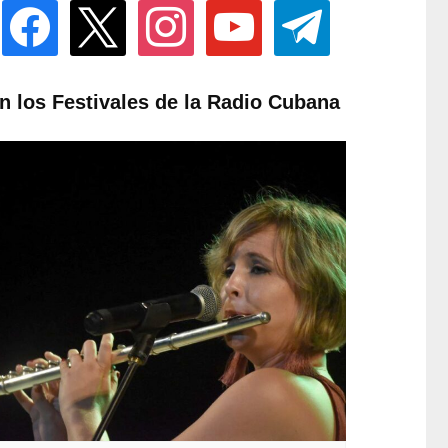
facebook
x
instagram
youtube
telegram
n los Festivales de la Radio Cubana