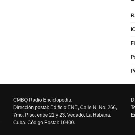
R
I
F
P
P
CMBQ Radio Enciclopedia.
D
Dirección postal: Edificio ENE, Calle N, No. 266,
T
7mo. Piso, entre 21 y 23, Vedado, La Habana,
E
Cuba. Código Postal: 10400.