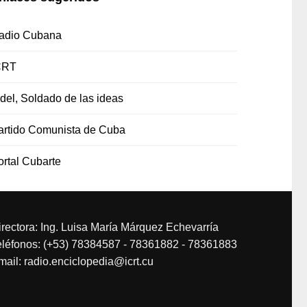
adio Cubana
CRT
idel, Soldado de las ideas
artido Comunista de Cuba
ortal Cubarte
irectora: Ing. Luisa María Márquez Echevarría
eléfonos: (+53) 78384587 - 78361882 - 78361883
mail: radio.enciclopedia@icrt.cu