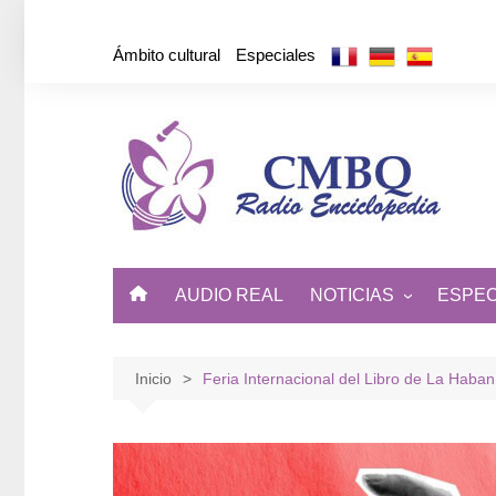
Saltar
al
Ámbito cultural
Especiales
contenido
AUDIO REAL
NOTICIAS
ESPEC
ÁMBITO CULTURAL
DE CUBA Y EL MUNDO
Inicio
Feria Internacional del Libro de La Haban