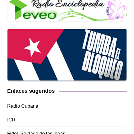
Enlaces sugeridos
Radio Cubana
ICRT
Fidel, Soldado de las ideas