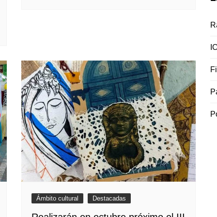
R
I
F
P
P
Ámbito cultural
Destacadas