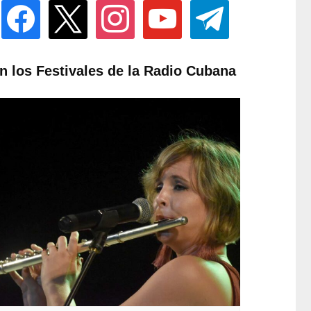
facebook
x
instagram
youtube
telegram
n los Festivales de la Radio Cubana