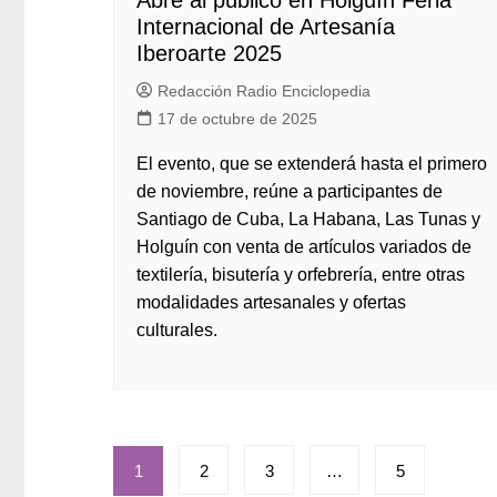
Abre al público en Holguín Feria
Internacional de Artesanía
Iberoarte 2025
Redacción Radio Enciclopedia
17 de octubre de 2025
El evento, que se extenderá hasta el primero
de noviembre, reúne a participantes de
Santiago de Cuba, La Habana, Las Tunas y
Holguín con venta de artículos variados de
textilería, bisutería y orfebrería, entre otras
modalidades artesanales y ofertas
culturales.
Paginación
1
2
3
…
5