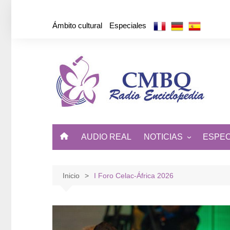
Saltar
al
Ámbito cultural
Especiales
contenido
AUDIO REAL
NOTICIAS
ESPEC
ÁMBITO CULTURAL
DE CUBA Y EL MUNDO
Inicio
I Foro Celac-África 2026