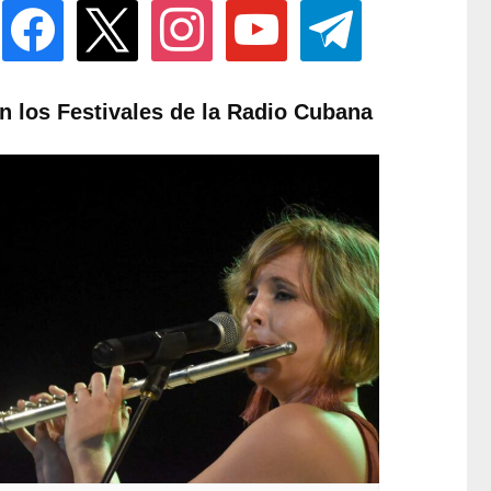
facebook
x
instagram
youtube
telegram
n los Festivales de la Radio Cubana