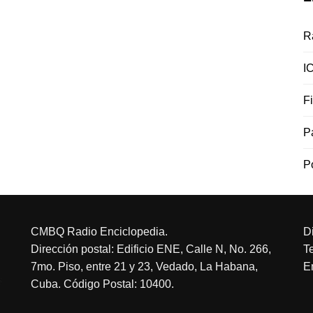
R
I
F
P
P
CMBQ Radio Enciclopedia.
D
Dirección postal: Edificio ENE, Calle N, No. 266,
T
7mo. Piso, entre 21 y 23, Vedado, La Habana,
E
Cuba. Código Postal: 10400.