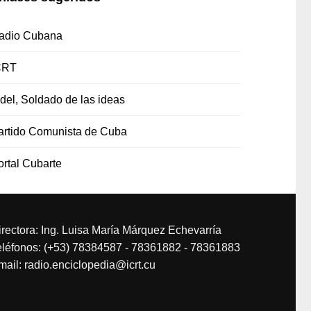
adio Cubana
CRT
idel, Soldado de las ideas
artido Comunista de Cuba
ortal Cubarte
irectora: Ing. Luisa María Márquez Echevarría
eléfonos: (+53) 78384587 - 78361882 - 78361883
mail: radio.enciclopedia@icrt.cu