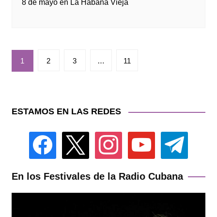
8 de mayo en La Habana Vieja
Paginación
1
2
3
…
11
de
entradas
ESTAMOS EN LAS REDES
facebook
x
instagram
youtube
telegram
En los Festivales de la Radio Cubana