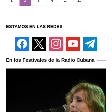
1
2
3
4
…
11
de
entradas
ESTAMOS EN LAS REDES
facebook
x
instagram
youtube
telegram
En los Festivales de la Radio Cubana