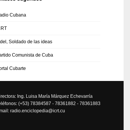
adio Cubana
CRT
idel, Soldado de las ideas
artido Comunista de Cuba
ortal Cubarte
irectora: Ing. Luisa María Márquez Echevarría
eléfonos: (+53) 78384587 - 78361882 - 78361883
mail: radio.enciclopedia@icrt.cu