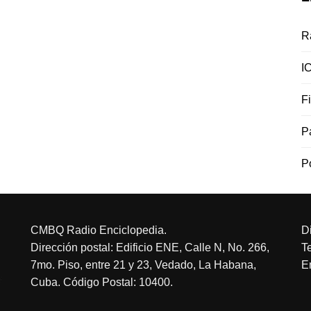
R
I
F
P
P
CMBQ Radio Enciclopedia.
D
Dirección postal: Edificio ENE, Calle N, No. 266,
T
7mo. Piso, entre 21 y 23, Vedado, La Habana,
E
Cuba. Código Postal: 10400.