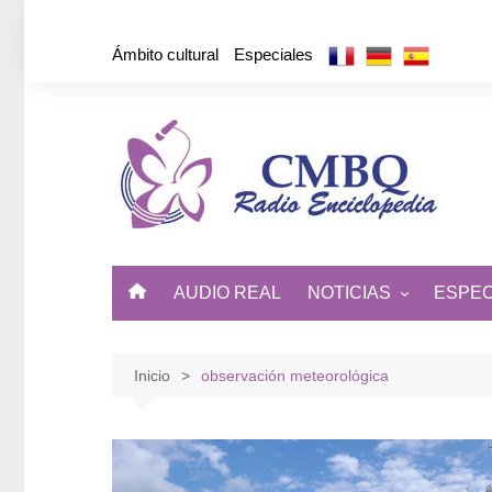
Saltar
al
Ámbito cultural
Especiales
contenido
AUDIO REAL
NOTICIAS
ESPEC
ÁMBITO CULTURAL
DE CUBA Y EL MUNDO
Inicio
observación meteorológica