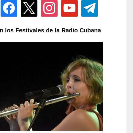
facebook
x
instagram
youtube
telegram
n los Festivales de la Radio Cubana