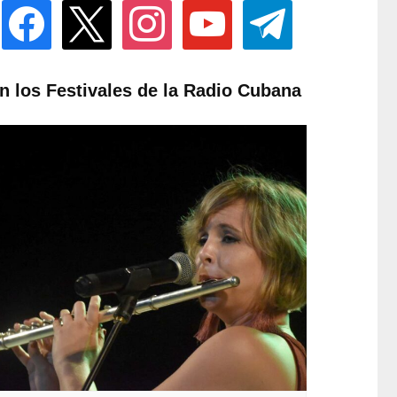
facebook
x
instagram
youtube
telegram
n los Festivales de la Radio Cubana