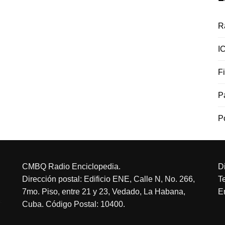
R
I
F
P
P
CMBQ Radio Enciclopedia.
D
Dirección postal: Edificio ENE, Calle N, No. 266,
T
7mo. Piso, entre 21 y 23, Vedado, La Habana,
E
Cuba. Código Postal: 10400.