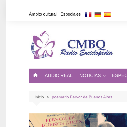
Saltar
al
Ámbito cultural
Especiales
contenido
AUDIO REAL
NOTICIAS
ESPEC
ÁMBITO CULTURAL
DE CUBA Y EL MUNDO
Inicio
poemario Fervor de Buenos Aires