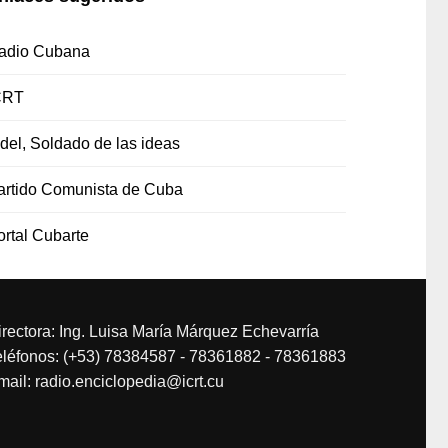
adio Cubana
CRT
idel, Soldado de las ideas
artido Comunista de Cuba
ortal Cubarte
irectora: Ing. Luisa María Márquez Echevarría
eléfonos: (+53) 78384587 - 78361882 - 78361883
mail: radio.enciclopedia@icrt.cu