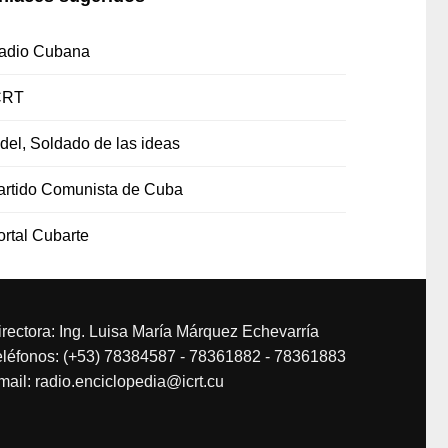
adio Cubana
CRT
idel, Soldado de las ideas
artido Comunista de Cuba
ortal Cubarte
irectora: Ing. Luisa María Márquez Echevarría
eléfonos: (+53) 78384587 - 78361882 - 78361883
mail: radio.enciclopedia@icrt.cu