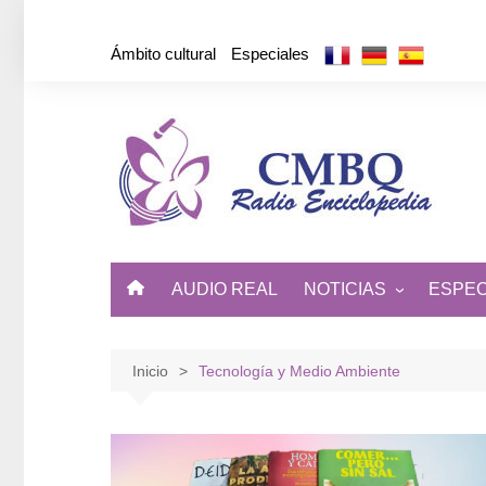
Saltar
al
Ámbito cultural
Especiales
contenido
AUDIO REAL
NOTICIAS
ESPEC
ÁMBITO CULTURAL
DE CUBA Y EL MUNDO
Inicio
Tecnología y Medio Ambiente