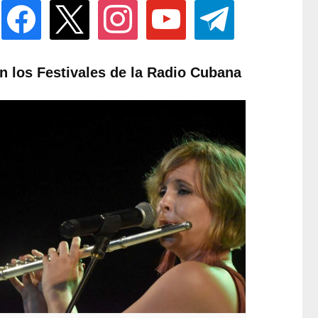
facebook
x
instagram
youtube
telegram
n los Festivales de la Radio Cubana