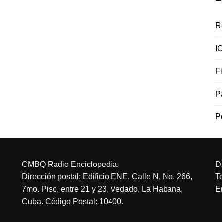
R
I
F
P
P
CMBQ Radio Enciclopedia.
D
Dirección postal: Edificio ENE, Calle N, No. 266,
T
7mo. Piso, entre 21 y 23, Vedado, La Habana,
E
Cuba. Código Postal: 10400.