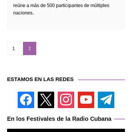
reúne a más de 500 participantes de múltiples
naciones.
Paginación
1
2
de
entradas
ESTAMOS EN LAS REDES
facebook
x
instagram
youtube
telegram
En los Festivales de la Radio Cubana