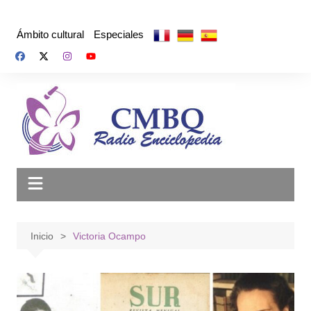
Saltar
al
Ámbito cultural
Especiales
contenido
Inicio
Victoria Ocampo