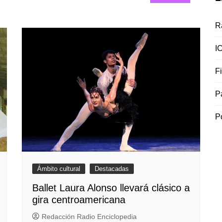
R
I
F
P
P
Ámbito cultural
Destacadas
Ballet Laura Alonso llevará clásico a
gira centroamericana
Redacción Radio Enciclopedia