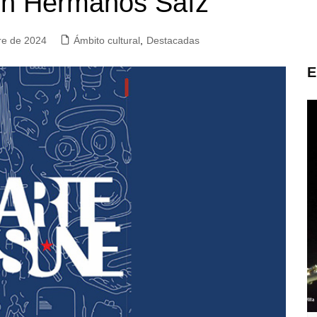
ión Hermanos Saíz
re de 2024
Ámbito cultural
,
Destacadas
E