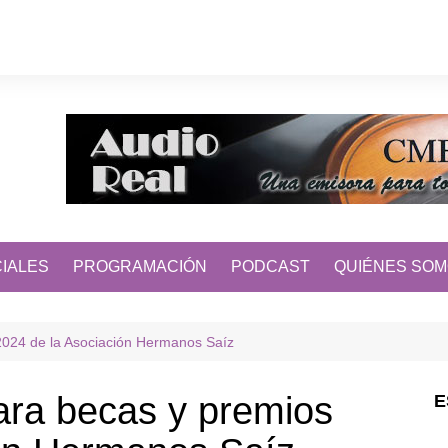
IALES
PROGRAMACIÓN
PODCAST
QUIÉNES SO
 2024 de la Asociación Hermanos Saíz
para becas y premios
E