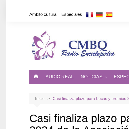
Saltar
al
Ámbito cultural
Especiales
contenido
AUDIO REAL
NOTICIAS
ESPEC
ÁMBITO CULTURAL
DE CUBA Y EL MUNDO
Inicio
Casi finaliza plazo para becas y premios
Casi finaliza plazo 