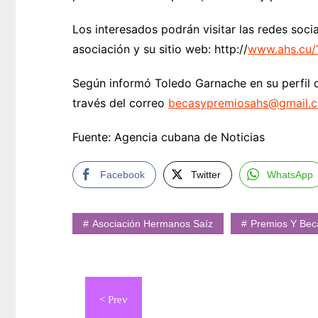
Los interesados podrán visitar las redes soci
asociación y su sitio web: http://
www.ahs.cu
Según informó Toledo Garnache en su perfil 
través del correo
becasypremiosahs@gmail.
Fuente: Agencia cubana de Noticias
Facebook
Twitter
WhatsApp
Asociación Hermanos Saíz
Premios Y Bec
Navegación
de