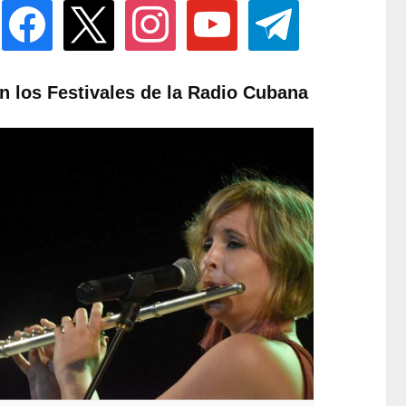
facebook
x
instagram
youtube
telegram
n los Festivales de la Radio Cubana