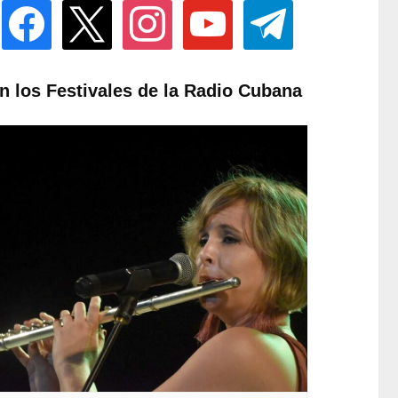
facebook
x
instagram
youtube
telegram
n los Festivales de la Radio Cubana