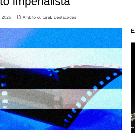
to imperialista
e 2026
Ámbito cultural
,
Destacadas
E