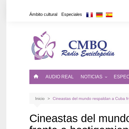
Saltar
al
Ámbito cultural
Especiales
contenido
AUDIO REAL
NOTICIAS
ESPEC
ÁMBITO CULTURAL
DE CUBA Y EL MUNDO
Inicio
Cineastas del mundo respaldan a Cuba fre
Cineastas del mund