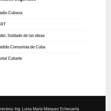
adio Cubana
CRT
idel, Soldado de las ideas
artido Comunista de Cuba
ortal Cubarte
irectora: Ing. Luisa María Márquez Echevarría