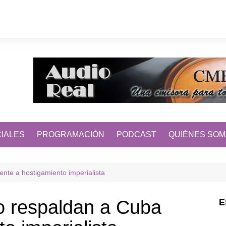
IALES
PROGRAMACIÓN
PODCAST
QUIÉNES SO
nte a hostigamiento imperialista
o respaldan a Cuba
E