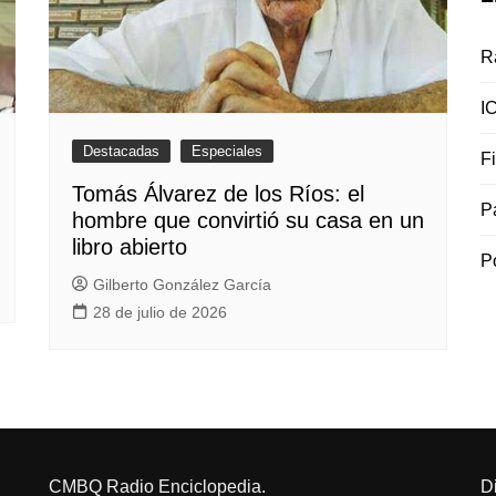
R
I
Destacadas
Especiales
F
Tomás Álvarez de los Ríos: el
P
hombre que convirtió su casa en un
libro abierto
P
Gilberto González García
28 de julio de 2026
CMBQ Radio Enciclopedia.
D