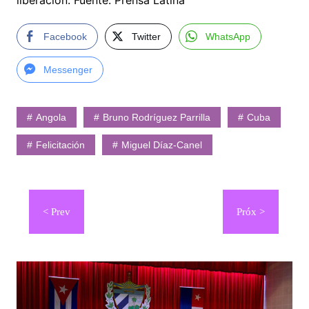
liberación. Fuente: Prensa Latina
Facebook
Twitter
WhatsApp
Messenger
Angola
Bruno Rodríguez Parrilla
Cuba
Felicitación
Miguel Díaz-Canel
Navegación
de
entradas