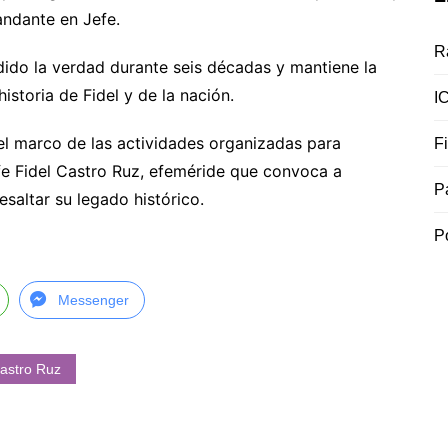
andante en Jefe.
R
ido la verdad durante seis décadas y mantiene la
istoria de Fidel y de la nación.
I
 el marco de las actividades organizadas para
F
fe Fidel Castro Ruz, efeméride que convoca a
P
resaltar su legado histórico.
P
Messenger
Castro Ruz