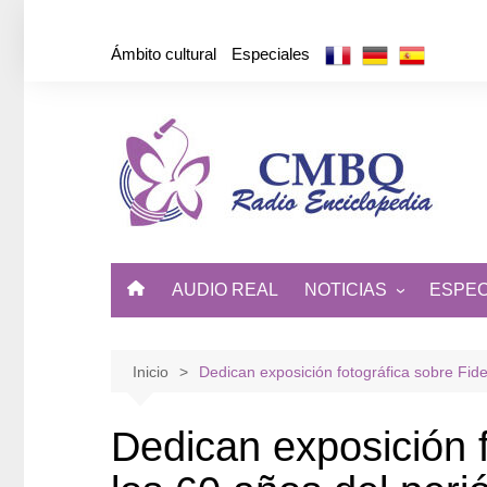
Saltar
al
Ámbito cultural
Especiales
contenido
AUDIO REAL
NOTICIAS
ESPEC
ÁMBITO CULTURAL
DE CUBA Y EL MUNDO
Inicio
Dedican exposición fotográfica sobre Fid
Dedican exposición f