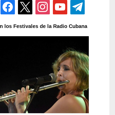
facebook
x
instagram
youtube
telegram
n los Festivales de la Radio Cubana