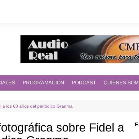
IALES
PROGRAMACIÓN
PODCAST
QUIÉNES SO
el a los 60 años del periódico Granma
otográfica sobre Fidel a
E