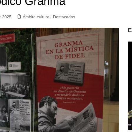
iódico Granma
e 2025
Ámbito cultural
,
Destacadas
E