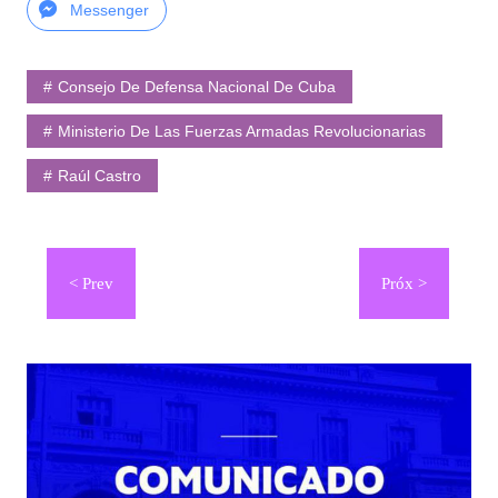
Messenger
Consejo De Defensa Nacional De Cuba
Ministerio De Las Fuerzas Armadas Revolucionarias
Raúl Castro
Navegación
de
entradas