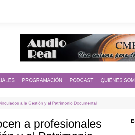
IALES
PROGRAMACIÓN
PODCAST
QUIÉNES SO
vinculados a la Gestión y al Patrimonio Documental
ocen a profesionales
E