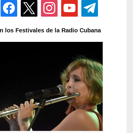
facebook
x
instagram
youtube
telegram
n los Festivales de la Radio Cubana