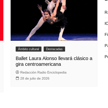
R
I
F
P
Ámbito cultural
Destacadas
P
Ballet Laura Alonso llevará clásico a
gira centroamericana
Redacción Radio Enciclopedia
28 de julio de 2026