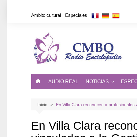
Saltar
al
Ámbito cultural
Especiales
contenido
AUDIO REAL
NOTICIAS
ESPEC
ÁMBITO CULTURAL
DE CUBA Y EL MUNDO
Inicio
En Villa Clara reconocen a profesionales 
En Villa Clara recon