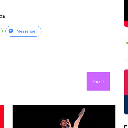
uba
Messenger
E