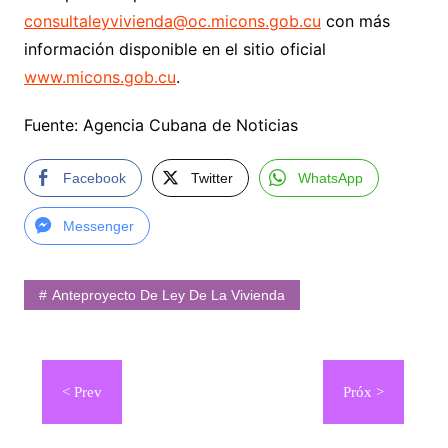
consultaleyvivienda@oc.micons.gob.cu
con más
información disponible en el sitio oficial
www.micons.gob.cu
.
Fuente: Agencia Cubana de Noticias
Facebook
Twitter
WhatsApp
Messenger
Anteproyecto De Ley De La Vivienda
Navegación
de
entradas