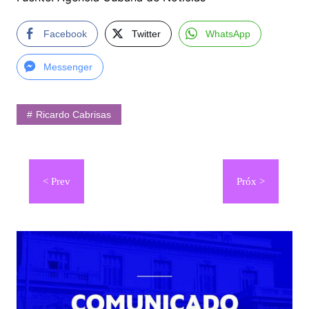
Facebook
Twitter
WhatsApp
Messenger
Ricardo Cabrisas
Navegación
de
entradas