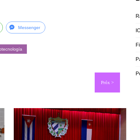
R
Messenger
I
F
otecnología
P
P