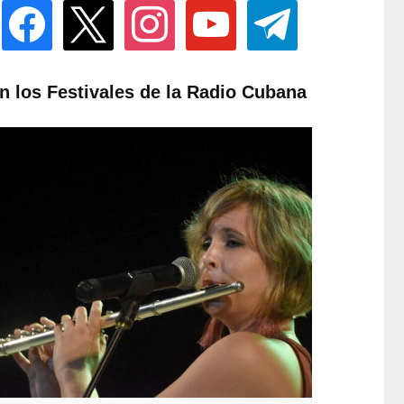
facebook
x
instagram
youtube
telegram
n los Festivales de la Radio Cubana