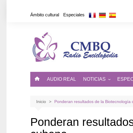
Saltar
al
Ámbito cultural
Especiales
contenido
AUDIO REAL
NOTICIAS
ESPEC
ÁMBITO CULTURAL
DE CUBA Y EL MUNDO
Inicio
Ponderan resultados de la Biotecnología
Ponderan resultados