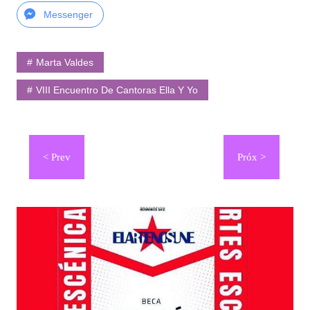
Messenger
Marta Valdes
VIII Encuentro De Cantoras Ella Y Yo
Navegación
de
entradas