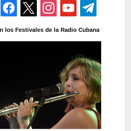
facebook
x
instagram
youtube
telegram
n los Festivales de la Radio Cubana