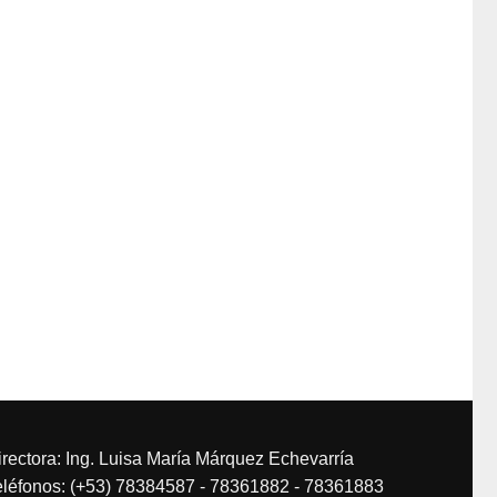
irectora: Ing. Luisa María Márquez Echevarría
eléfonos: (+53) 78384587 - 78361882 - 78361883