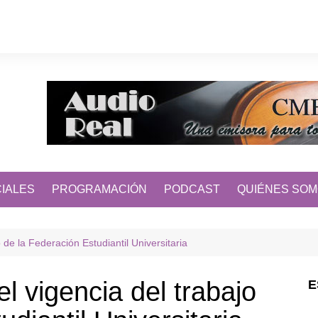
IALES
PROGRAMACIÓN
PODCAST
QUIÉNES SO
de la Federación Estudiantil Universitaria
 vigencia del trabajo
E