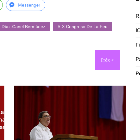
Messenger
R
l Díaz-Canel Bermúdez
X Congreso De La Feu
I
F
P
P