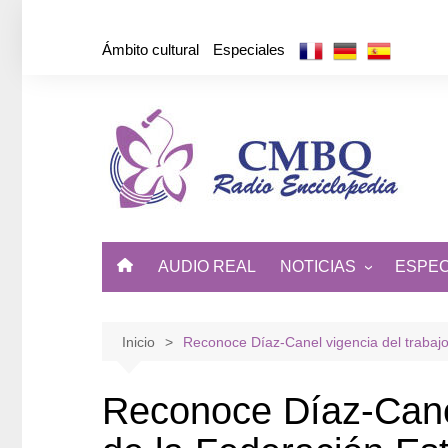
Saltar
al
Ámbito cultural
Especiales
contenido
AUDIO REAL
NOTICIAS
ESPEC
ÁMBITO CULTURAL
DE CUBA Y EL MUNDO
Inicio
Reconoce Díaz-Canel vigencia del trabajo 
Reconoce Díaz-Canel