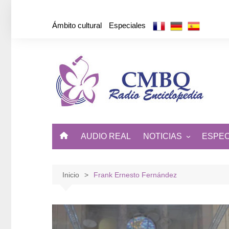
Saltar
al
Ámbito cultural
Especiales
contenido
AUDIO REAL
NOTICIAS
ESPEC
ÁMBITO CULTURAL
DE CUBA Y EL MUNDO
Inicio
Frank Ernesto Fernández