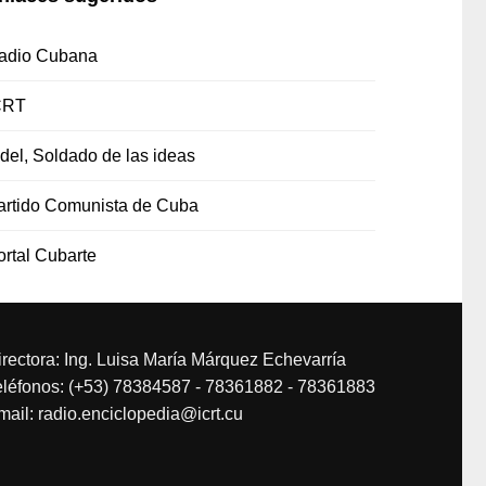
adio Cubana
CRT
idel, Soldado de las ideas
artido Comunista de Cuba
ortal Cubarte
irectora: Ing. Luisa María Márquez Echevarría
eléfonos: (+53) 78384587 - 78361882 - 78361883
mail: radio.enciclopedia@icrt.cu