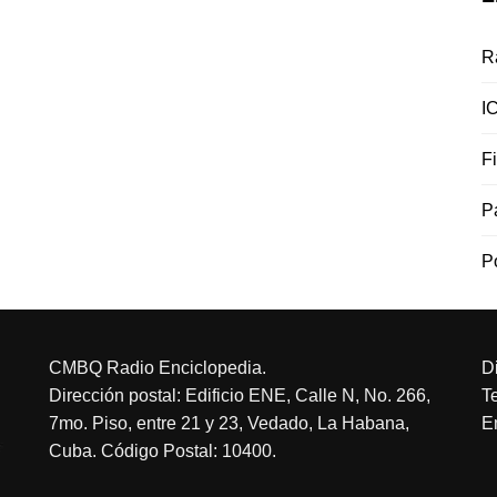
R
I
F
P
P
CMBQ Radio Enciclopedia.
D
Dirección postal: Edificio ENE, Calle N, No. 266,
T
7mo. Piso, entre 21 y 23, Vedado, La Habana,
E
Cuba. Código Postal: 10400.