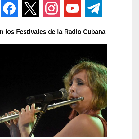
facebook
x
instagram
youtube
telegram
n los Festivales de la Radio Cubana