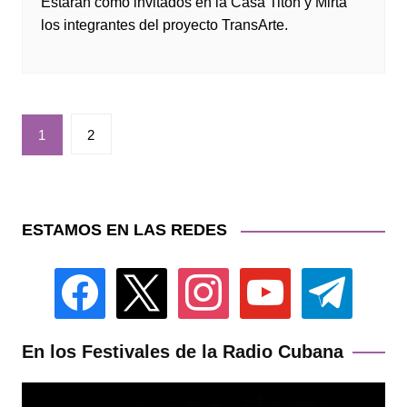
Estarán como invitados en la Casa Titón y Mirta
los integrantes del proyecto TransArte.
Paginación
1
2
de
entradas
ESTAMOS EN LAS REDES
facebook
x
instagram
youtube
telegram
En los Festivales de la Radio Cubana