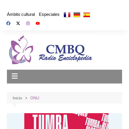
Saltar
al
Ámbito cultural
Especiales
contenido
Inicio
ONU