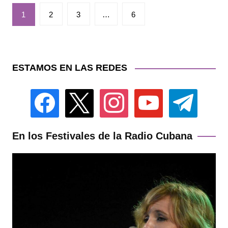
Paginación
1
2
3
…
6
de
entradas
ESTAMOS EN LAS REDES
facebook
x
instagram
youtube
telegram
En los Festivales de la Radio Cubana