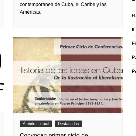
contemporánea de Cuba, el Caribe y las
Américas.
R
I
F
P
P
Ámbito cultural
Destacadas
Convocan primer ciclo de