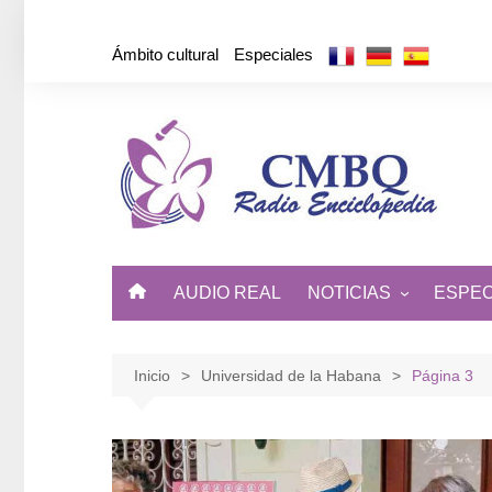
Saltar
al
Ámbito cultural
Especiales
contenido
AUDIO REAL
NOTICIAS
ESPEC
ÁMBITO CULTURAL
DE CUBA Y EL MUNDO
Inicio
Universidad de la Habana
Página 3