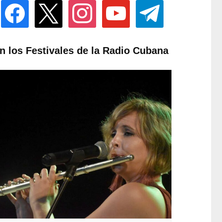
facebook
x
instagram
youtube
telegram
n los Festivales de la Radio Cubana