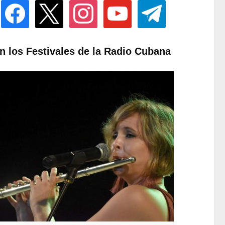
facebook
x
instagram
youtube
telegram
n los Festivales de la Radio Cubana