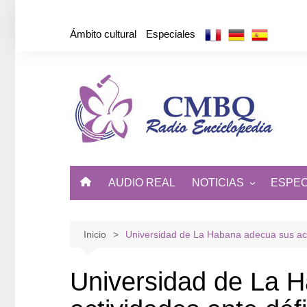
Saltar
al
Ámbito cultural
Especiales
contenido
AUDIO REAL
NOTICIAS
ESPEC
ÁMBITO CULTURAL
DE CUBA Y EL MUNDO
Inicio
Universidad de La Habana adecua sus acti
Universidad de La 