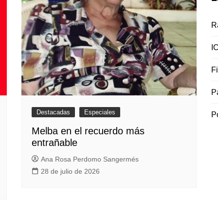
R
I
F
P
Destacadas
Especiales
P
Melba en el recuerdo más
entrañable
Ana Rosa Perdomo Sangermés
28 de julio de 2026