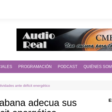
IALES
PROGRAMACIÓN
PODCAST
QUIÉNES SO
vidades ante déficit energético
Habana adecua sus
E