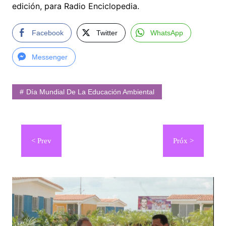
edición, para Radio Enciclopedia.
Facebook
Twitter
WhatsApp
Messenger
Día Mundial De La Educación Ambiental
Navegación
de
entradas