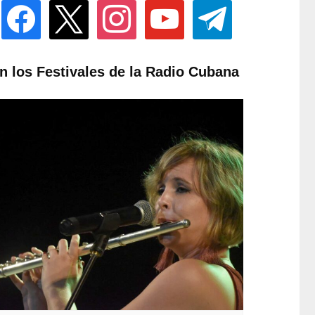
facebook
x
instagram
youtube
telegram
n los Festivales de la Radio Cubana