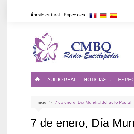
Saltar
al
Ámbito cultural
Especiales
contenido
AUDIO REAL
NOTICIAS
ESPEC
ÁMBITO CULTURAL
DE CUBA Y EL MUNDO
Inicio
7 de enero, Día Mundial del Sello Postal
7 de enero, Día Mund