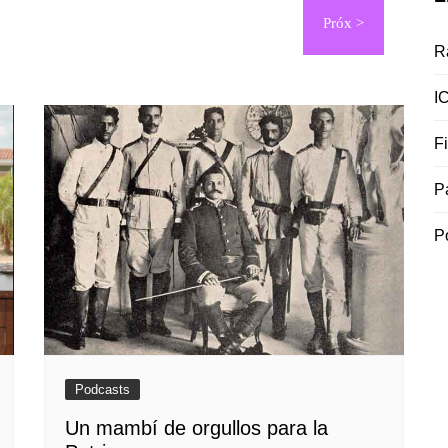
R
I
F
P
P
Podcasts
Un mambí de orgullos para la