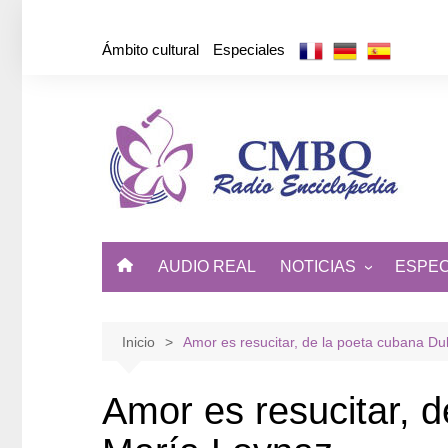
Saltar
al
Ámbito cultural
Especiales
contenido
AUDIO REAL
NOTICIAS
ESPEC
ÁMBITO CULTURAL
DE CUBA Y EL MUNDO
Inicio
Amor es resucitar, de la poeta cubana D
Amor es resucitar, 