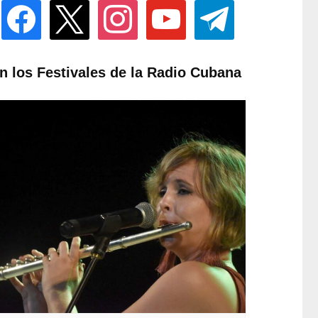
facebook
x
instagram
youtube
telegram
n los Festivales de la Radio Cubana