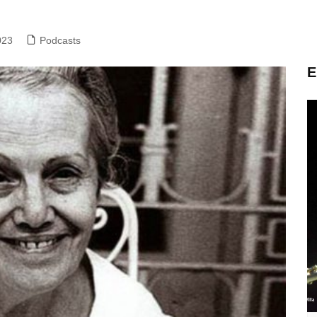
023
Podcasts
E