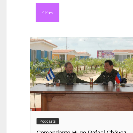
Navegación
de
entradas
Podcasts
Comandante Hugo Rafael Chávez