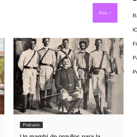
R
I
F
P
P
Podcasts
Un mambí de orgullos para la