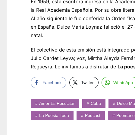
En 1959, esta escritora ingresa en la Acade
la Real Academia Española. Por su obra liter
Al año siguiente le fue conferida la Orden “Is
en España. Dulce María Loynaz falleció el 27 
natal.
El colectivo de esta emisión está integrado p
Julio Cardet Leyva; voz, Mirtha Aleyda Fernán
Regueyra. Le invitamos a disfrutar de
La poes
Facebook
Twitter
WhatsApp
Amor Es Resucitar
Cuba
Dulce Ma
La Poesía Toda
Podcast
Poemario