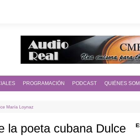
IALES
PROGRAMACIÓN
PODCAST
QUIÉNES SO
ulce María Loynaz
de la poeta cubana Dulce
E