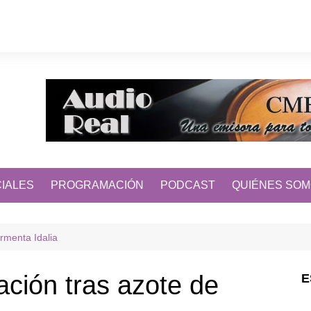
IALES
PROGRAMACIÓN
PODCAST
QUIÉNES SO
rmenta Idalia
ción tras azote de
E