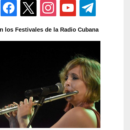
facebook
x
instagram
youtube
telegram
n los Festivales de la Radio Cubana