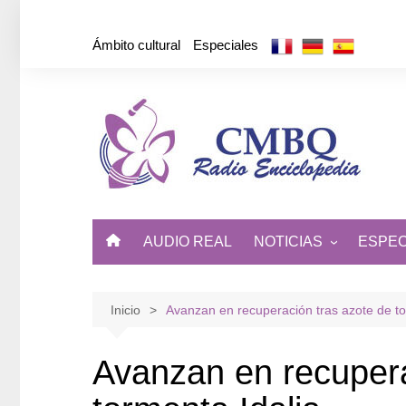
Saltar
al
Ámbito cultural
Especiales
contenido
AUDIO REAL
NOTICIAS
ESPEC
ÁMBITO CULTURAL
DE CUBA Y EL MUNDO
Inicio
Avanzan en recuperación tras azote de to
Avanzan en recupera