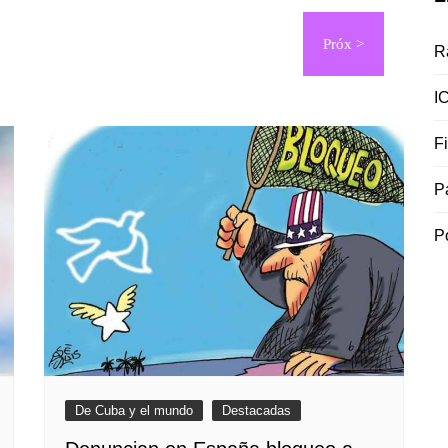
R
I
F
P
P
De Cuba y el mundo
Destacadas