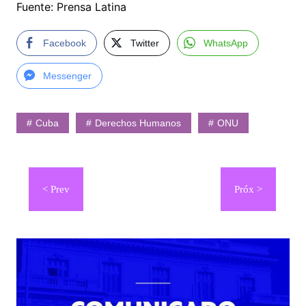
Fuente: Prensa Latina
Facebook
Twitter
WhatsApp
Messenger
Cuba
Derechos Humanos
ONU
Navegación
de
entradas