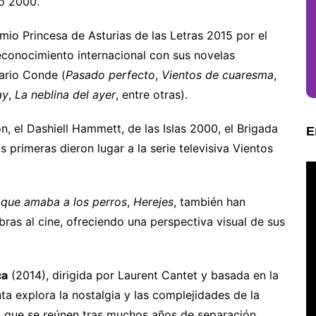
o 2000.
io Princesa de Asturias de las Letras 2015 por el
reconocimiento internacional con sus novelas
ario Conde (
Pasado perfecto
,
Vientos de cuaresma
,
ay
,
La neblina del ayer
, entre otras).
, el Dashiell Hammett, de las Islas 2000, el Brigada
E
s primeras dieron lugar a la serie televisiva Vientos
 que amaba a los perros
,
Herejes
, también han
ras al cine, ofreciendo una perspectiva visual de sus
ca
(2014), dirigida por Laurent Cantet y basada en la
ta explora la nostalgia y las complejidades de la
 que se reúnen tras muchos años de separación.