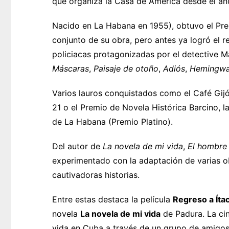
que organiza la Casa de América desde el añ
Nacido en La Habana en 1955), obtuvo el Prem
conjunto de su obra, pero antes ya logró el 
policiacas protagonizadas por el detective M
Máscaras
,
Paisaje de otoño
,
Adiós
,
Hemingw
Varios lauros conquistados como el Café Gijón
21 o el Premio de Novela Histórica Barcino, la
de La Habana (Premio Platino).
Del autor de
La novela de mi vida
,
El hombre
experimentado con la adaptación de varias ob
cautivadoras historias.
Entre estas destaca la película
Regreso a Íta
novela
La novela de mi vida
de Padura. La cin
vida en Cuba a través de un grupo de amigos