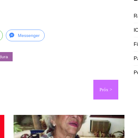
R
I
Messenger
F
dura
P
P