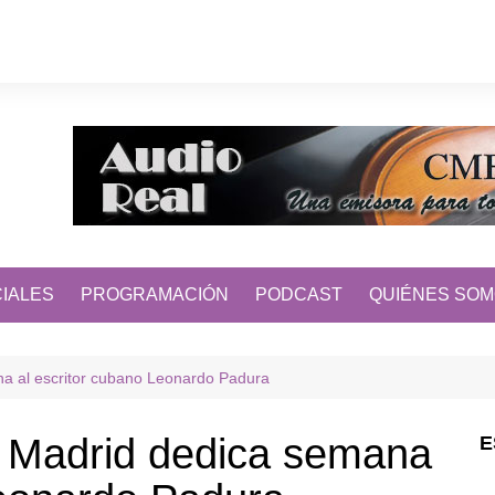
IALES
PROGRAMACIÓN
PODCAST
QUIÉNES SO
a al escritor cubano Leonardo Padura
 Madrid dedica semana
E