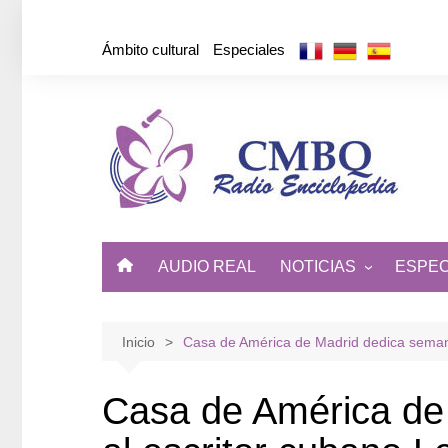
Saltar
al
Ámbito cultural
Especiales
contenido
AUDIO REAL
NOTICIAS
ESPEC
ÁMBITO CULTURAL
DE CUBA Y EL MUNDO
Inicio
Casa de América de Madrid dedica seman
Casa de América de