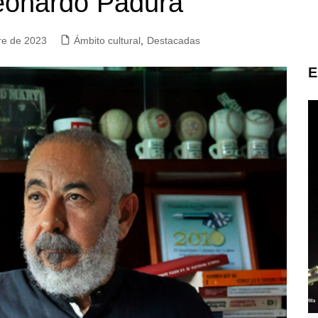
Leonardo Padura
re de 2023
Ámbito cultural
,
Destacadas
E