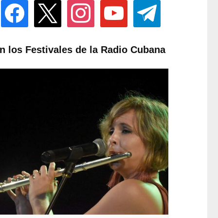
facebook
x
instagram
youtube
telegram
n los Festivales de la Radio Cubana