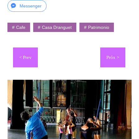
Messenger
Cafe
Casa Dranguet
Patrimonio
Navegación
de
entradas