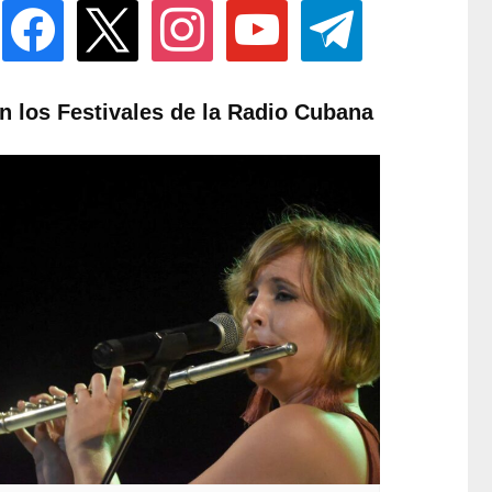
facebook
x
instagram
youtube
telegram
n los Festivales de la Radio Cubana