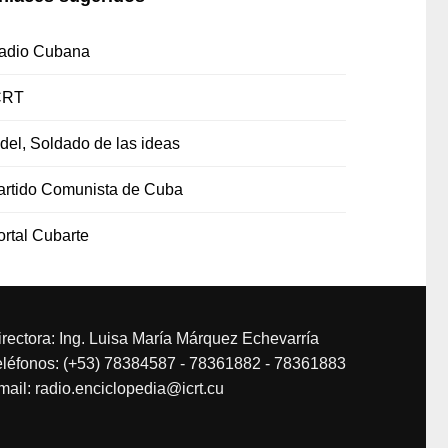
adio Cubana
CRT
idel, Soldado de las ideas
artido Comunista de Cuba
ortal Cubarte
irectora: Ing. Luisa María Márquez Echevarría
eléfonos: (+53) 78384587 - 78361882 - 78361883
mail: radio.enciclopedia@icrt.cu