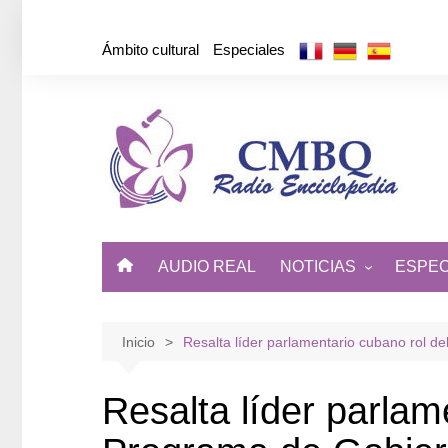
Saltar
al
Ámbito cultural
Especiales
contenido
AUDIO REAL
NOTICIAS
ESPEC
ÁMBITO CULTURAL
DE CUBA Y EL MUNDO
Inicio
Resalta líder parlamentario cubano rol d
Resalta líder parlam