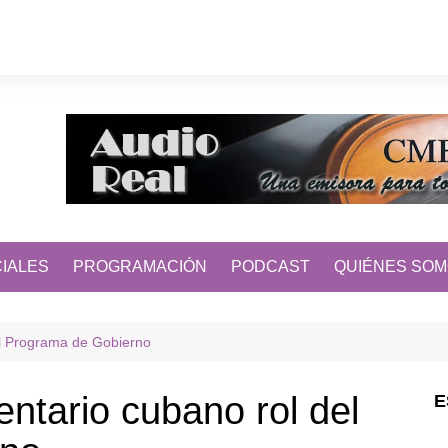
IALES
PROGRAMACIÓN
PODCAST
QUIÉNES SO
el Programa de Gobierno
entario cubano rol del
E