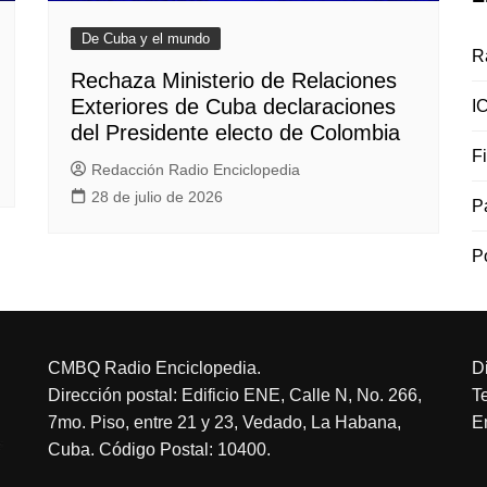
De Cuba y el mundo
R
Rechaza Ministerio de Relaciones
Exteriores de Cuba declaraciones
I
del Presidente electo de Colombia
F
Redacción Radio Enciclopedia
28 de julio de 2026
P
P
CMBQ Radio Enciclopedia.
D
Dirección postal: Edificio ENE, Calle N, No. 266,
T
7mo. Piso, entre 21 y 23, Vedado, La Habana,
E
Cuba. Código Postal: 10400.