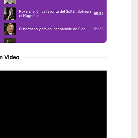
n Video