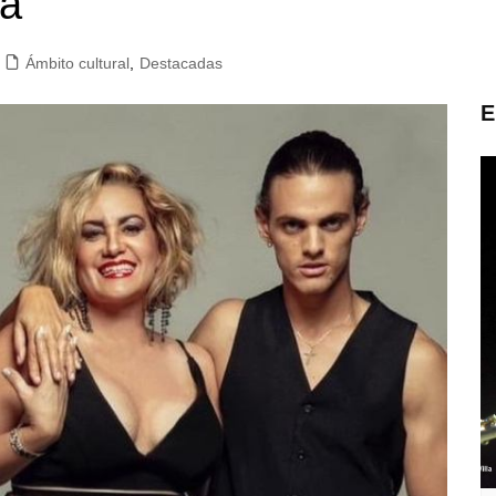
na
Ámbito cultural
,
Destacadas
E