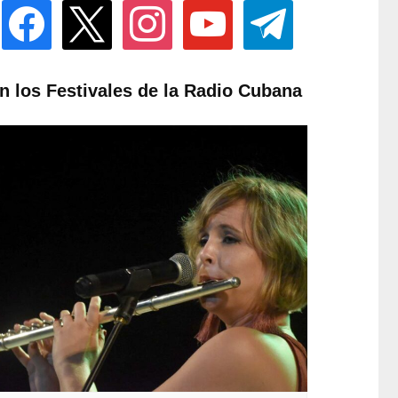
facebook
x
instagram
youtube
telegram
n los Festivales de la Radio Cubana