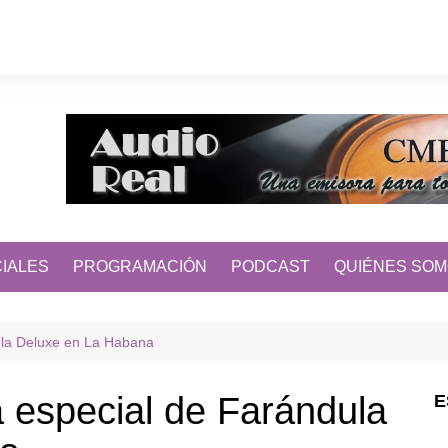
IALES
PROGRAMACIÓN
PODCAST
QUIÉNES SO
ula Deluxe en La Habana
 especial de Farándula
E