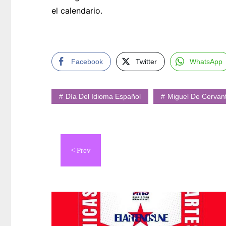
el calendario.
Facebook
Twitter
WhatsApp
Día Del Idioma Español
Miguel De Cervan
Navegación
de
entradas