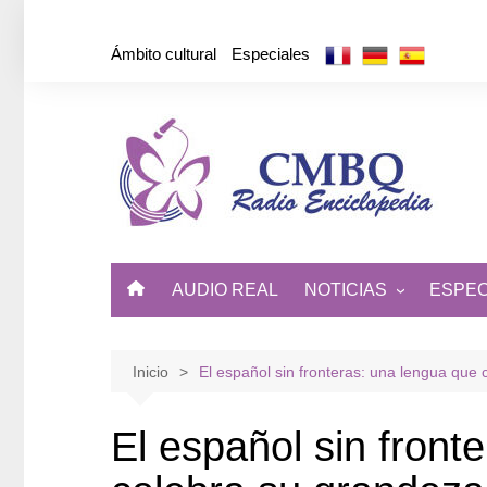
Saltar
al
Ámbito cultural
Especiales
contenido
AUDIO REAL
NOTICIAS
ESPEC
ÁMBITO CULTURAL
DE CUBA Y EL MUNDO
Inicio
El español sin fronteras: una lengua que
El español sin front