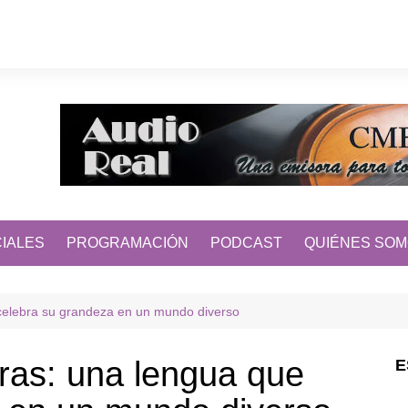
IALES
PROGRAMACIÓN
PODCAST
QUIÉNES SO
 celebra su grandeza en un mundo diverso
eras: una lengua que
E