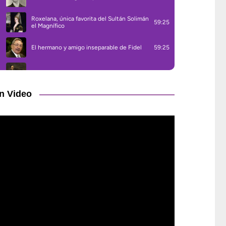
n Video