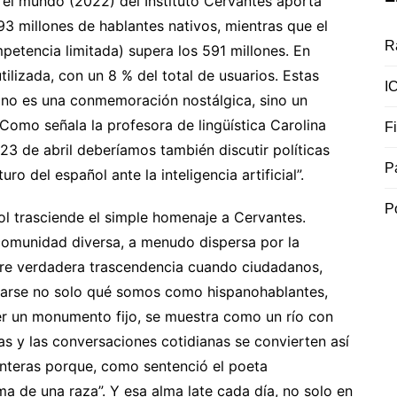
n el mundo (2022) del Instituto Cervantes aporta
93 millones de hablantes nativos, mientras que el
R
petencia limitada) supera los 591 millones. En
tilizada, con un 8 % del total de usuarios. Estas
I
ón no es una conmemoración nostálgica, sino un
omo señala la profesora de lingüística Carolina
F
23 de abril deberíamos también discutir políticas
P
uro del español ante la inteligencia artificial”.
P
ñol trasciende el simple homenaje a Cervantes.
comunidad diversa, a menudo dispersa por la
iere verdadera trascendencia cuando ciudadanos,
tarse no solo qué somos como hispanohablantes,
ser un monumento fijo, se muestra como un río con
as y las conversaciones cotidianas se convierten así
fronteras porque, como sentenció el poeta
ma de una raza”. Y esa alma late cada día, no solo en