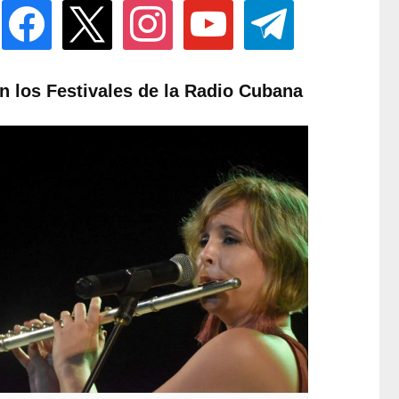
facebook
x
instagram
youtube
telegram
n los Festivales de la Radio Cubana