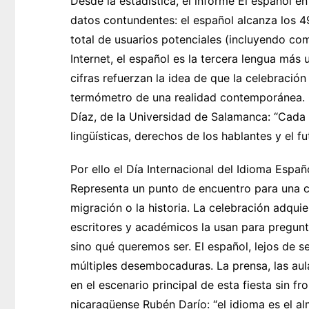
Desde la estadística, el informe El español e
datos contundentes: el español alcanza los 4
total de usuarios potenciales (incluyendo com
Internet, el español es la tercera lengua más u
cifras refuerzan la idea de que la celebraci
termómetro de una realidad contemporánea. C
Díaz, de la Universidad de Salamanca: “Cada 
lingüísticas, derechos de los hablantes y el fut
Por ello el Día Internacional del Idioma Espa
Representa un punto de encuentro para una 
migración o la historia. La celebración adqu
escritores y académicos la usan para pregun
sino qué queremos ser. El español, lejos de 
múltiples desembocaduras. La prensa, las aul
en el escenario principal de esta fiesta sin 
nicaragüense Rubén Darío: “el idioma es el al