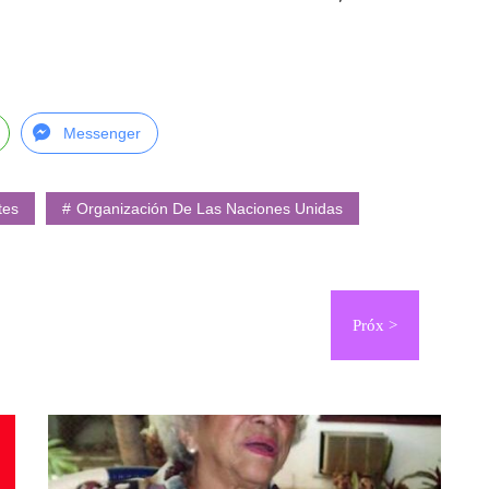
Messenger
tes
Organización De Las Naciones Unidas