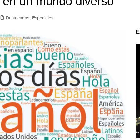
 en un mundo diverso
Destacadas
,
Especiales
E