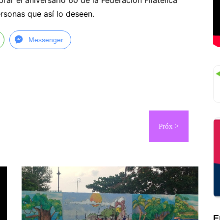
ar el aniversario 60 de la Federación Filatélica
rsonas que así lo deseen.
Messenger
E