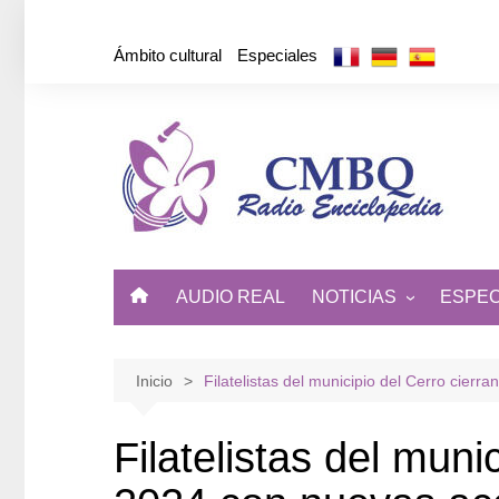
Saltar
al
Ámbito cultural
Especiales
contenido
AUDIO REAL
NOTICIAS
ESPEC
ÁMBITO CULTURAL
DE CUBA Y EL MUNDO
Inicio
Filatelistas del municipio del Cerro cierr
Filatelistas del muni