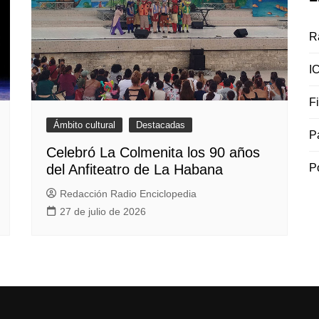
R
I
F
Ámbito cultural
Destacadas
P
Celebró La Colmenita los 90 años
P
del Anfiteatro de La Habana
Redacción Radio Enciclopedia
27 de julio de 2026