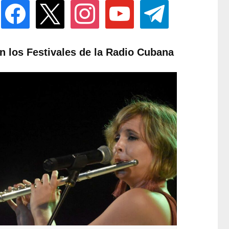
facebook
x
instagram
youtube
telegram
n los Festivales de la Radio Cubana