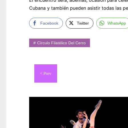
El encuentro será, además, ocasión para celebr
Cubana y también pueden asistir todas las pe
Facebook
Twitter
WhatsApp
Círculo Filatélico Del Cerro
Navegación
de
entradas