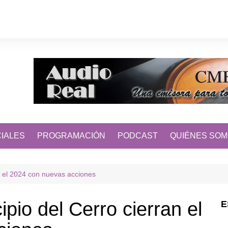
IALES
PROGRAMACIÓN
PODCAST
QUIÉNES SO
an el 2024 con nuevas acciones
cipio del Cerro cierran el
E