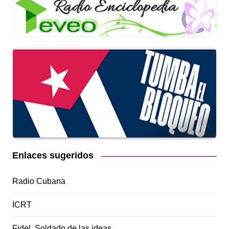
Enlaces sugeridos
Radio Cubana
ICRT
Fidel, Soldado de las ideas