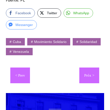
Fuente: PL
Facebook
Twitter
WhatsApp
Messenger
Cuba
Movimiento Solidario
Solidaridad
Venezuela
Navegación
de
entradas