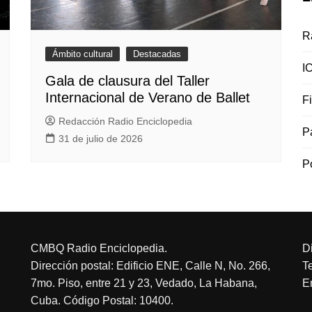
R
Ámbito cultural
Destacadas
I
Gala de clausura del Taller
Internacional de Verano de Ballet
F
Redacción Radio Enciclopedia
P
31 de julio de 2026
P
CMBQ Radio Enciclopedia.
D
Dirección postal: Edificio ENE, Calle N, No. 266,
T
7mo. Piso, entre 21 y 23, Vedado, La Habana,
E
Cuba. Código Postal: 10400.