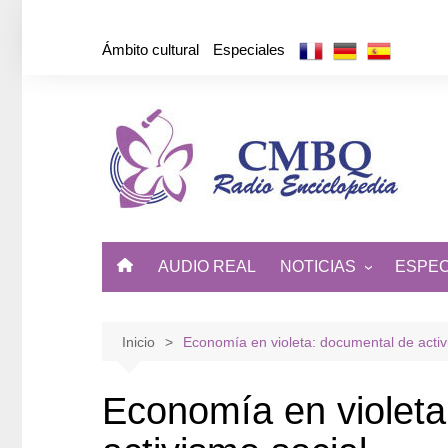
Saltar
al
Ámbito cultural
Especiales
contenido
AUDIO REAL
NOTICIAS
ESPEC
ÁMBITO CULTURAL
DE CUBA Y EL MUNDO
Inicio
Economía en violeta: documental de activ
Economía en violeta