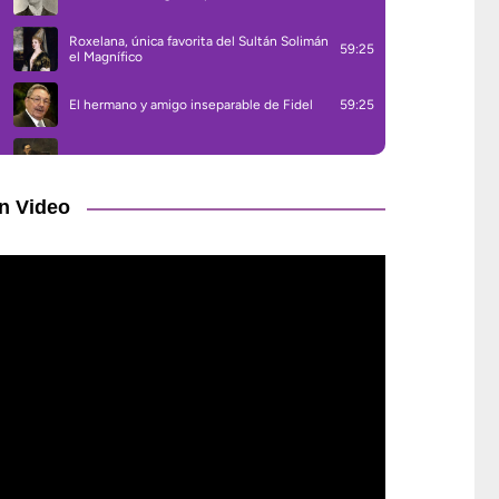
n Video