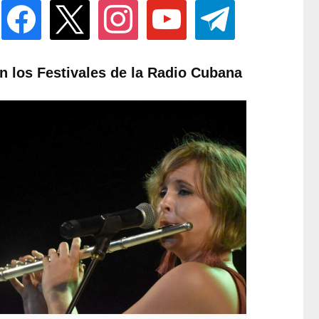
facebook
x
instagram
youtube
telegram
n los Festivales de la Radio Cubana