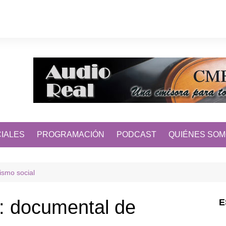
IALES
PROGRAMACIÓN
PODCAST
QUIÉNES SO
ismo social
: documental de
E