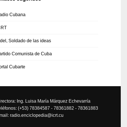
adio Cubana
CRT
idel, Soldado de las ideas
artido Comunista de Cuba
ortal Cubarte
irectora: Ing. Luisa María Márquez Echevarría
eléfonos: (+53) 78384587 - 78361882 - 78361883
mail: radio.enciclopedia@icrt.cu