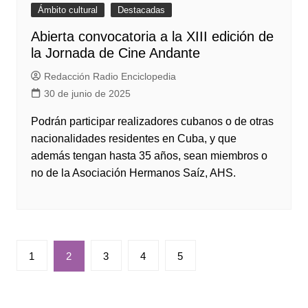
Ámbito cultural
Destacadas
Abierta convocatoria a la XIII edición de
la Jornada de Cine Andante
Redacción Radio Enciclopedia
30 de junio de 2025
Podrán participar realizadores cubanos o de otras
nacionalidades residentes en Cuba, y que
además tengan hasta 35 años, sean miembros o
no de la Asociación Hermanos Saíz, AHS.
Paginación
1
2
3
4
5
de
entradas