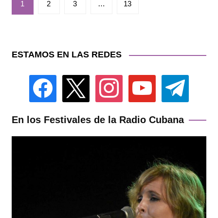
1
2
3
…
13
de
entradas
ESTAMOS EN LAS REDES
facebook
x
instagram
youtube
telegram
En los Festivales de la Radio Cubana