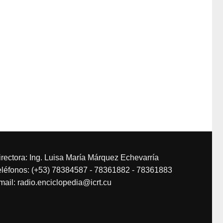
irectora: Ing. Luisa María Márquez Echevarría
eléfonos: (+53) 78384587 - 78361882 - 78361883
mail: radio.enciclopedia@icrt.cu