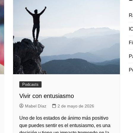
R
I
F
P
P
Podcasts
Vivir con entusiasmo
Mabel Díaz
2 de mayo de 2026
Uno de los estados de ánimo más positivo
que puedes sentir es el entusiasmo, es una
decisión y tiene un impacto tremendo en la