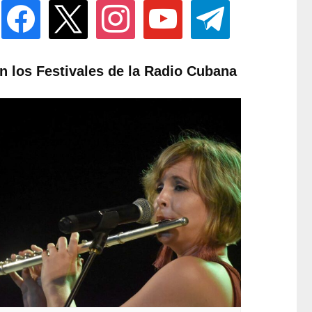
facebook
x
instagram
youtube
telegram
n los Festivales de la Radio Cubana