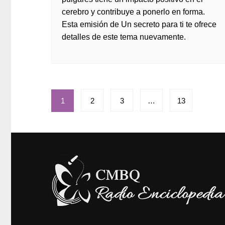
cerebro y contribuye a ponerlo en forma.
Esta emisión de Un secreto para ti te ofrece
detalles de este tema nuevamente.
Paginación
1
2
3
…
13
de
entradas