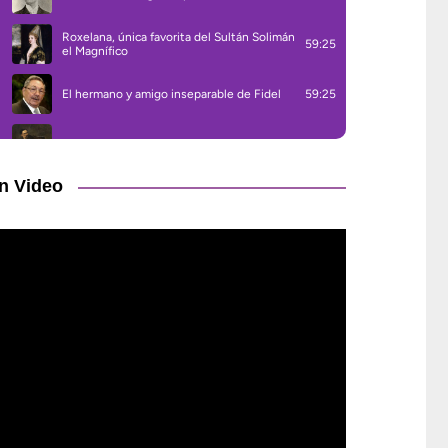
n Video