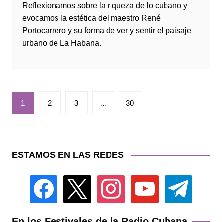
Reflexionamos sobre la riqueza de lo cubano y
evocamos la estética del maestro René
Portocarrero y su forma de ver y sentir el paisaje
urbano de La Habana.
Paginación
1
2
3
…
30
de
entradas
ESTAMOS EN LAS REDES
facebook
x
instagram
youtube
telegram
En los Festivales de la Radio Cubana