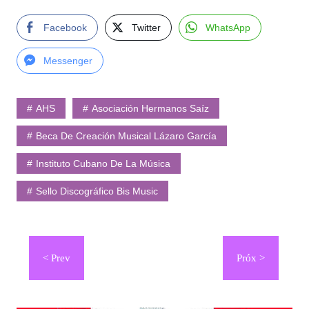
Facebook
Twitter
WhatsApp
Messenger
AHS
Asociación Hermanos Saíz
Beca De Creación Musical Lázaro García
Instituto Cubano De La Música
Sello Discográfico Bis Music
Navegación
de
entradas