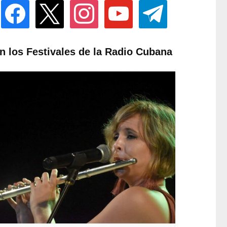
facebook
x
instagram
youtube
telegram
n los Festivales de la Radio Cubana