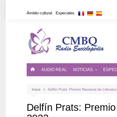
Saltar
al
Ámbito cultural
Especiales
contenido
AUDIO REAL
NOTICIAS
ESPEC
ÁMBITO CULTURAL
DE CUBA Y EL MUNDO
Inicio
Delfín Prats: Premio Nacional de Literatu
Delfín Prats: Premio