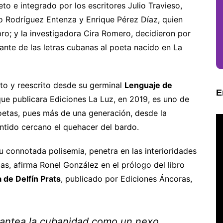
ieto e integrado por los escritores Julio Travieso,
o Rodríguez Entenza y Enrique Pérez Díaz, quien
ro; y la investigadora Cira Romero, decidieron por
nte de las letras cubanas al poeta nacido en La
to y reescrito desde su germinal
Lenguaje de
E
que publicara Ediciones La Luz, en 2019, es uno de
poetas, pues más de una generación, desde la
sentido cercano el quehacer del bardo.
u connotada polisemia, penetra en las interioridades
las, afirma Ronel González en el prólogo del libro
a de Delfín Prats
, publicado por Ediciones Áncoras,
plantea la cubanidad como un nexo