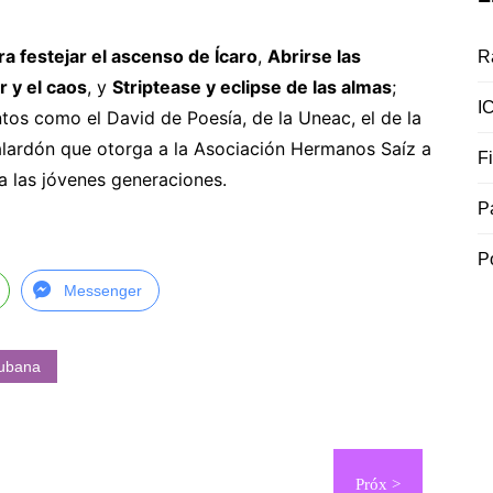
ra festejar el ascenso de Ícaro
,
Abrirse las
R
r y el caos
, y
Striptease y eclipse de las almas
;
I
os como el David de Poesía, de la Uneac, el de la
lardón que otorga a la Asociación Hermanos Saíz a
F
a las jóvenes generaciones.
P
P
Messenger
Cubana