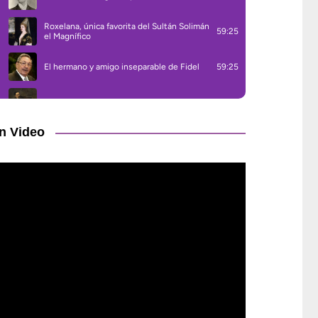
n Video