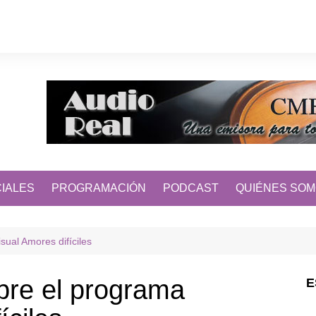
IALES
PROGRAMACIÓN
PODCAST
QUIÉNES SO
isual Amores difíciles
obre el programa
E