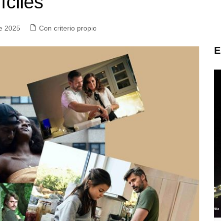
íciles
e 2025
Con criterio propio
E