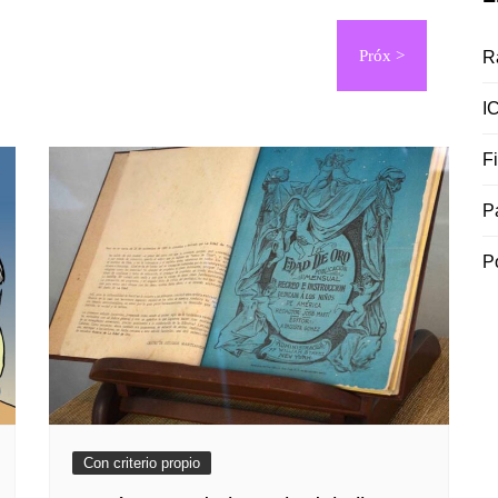
R
I
F
P
P
Con criterio propio