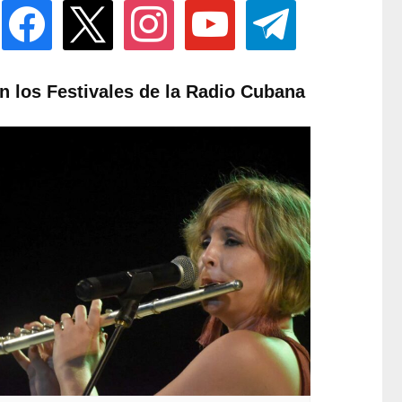
facebook
x
instagram
youtube
telegram
n los Festivales de la Radio Cubana