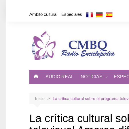
Saltar
al
Ámbito cultural
Especiales
contenido
AUDIO REAL
NOTICIAS
ESPEC
ÁMBITO CULTURAL
DE CUBA Y EL MUNDO
Inicio
La crítica cultural sobre el programa telev
La crítica cultural s