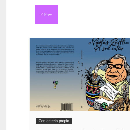
Navegación
de
entradas
Con criterio propio