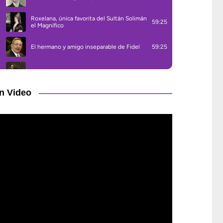
n Video