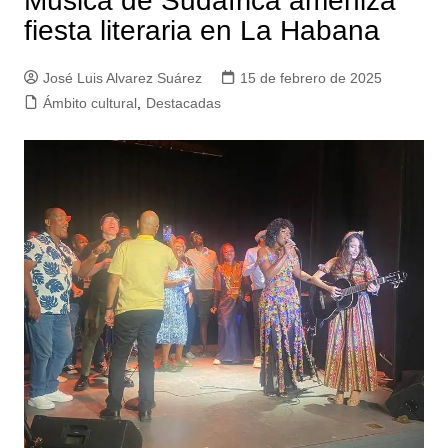
Música de Sudáfrica ameniza
fiesta literaria en La Habana
José Luis Alvarez Suárez
15 de febrero de 2025
Ámbito cultural
,
Destacadas