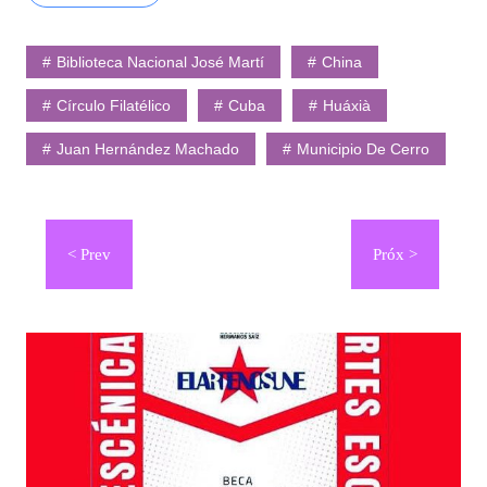
Biblioteca Nacional José Martí
China
Círculo Filatélico
Cuba
Huáxià
Juan Hernández Machado
Municipio De Cerro
Navegación
de
entradas